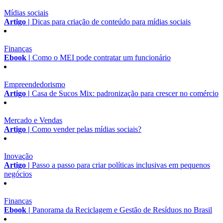
Mídias sociais
Artigo |
Dicas para criação de conteúdo para mídias sociais
Finanças
Ebook |
Como o MEI pode contratar um funcionário
Empreendedorismo
Artigo |
Casa de Sucos Mix: padronização para crescer no comércio
Mercado e Vendas
Artigo |
Como vender pelas mídias sociais?
Inovação
Artigo |
Passo a passo para criar políticas inclusivas em pequenos
negócios
Finanças
Ebook |
Panorama da Reciclagem e Gestão de Resíduos no Brasil