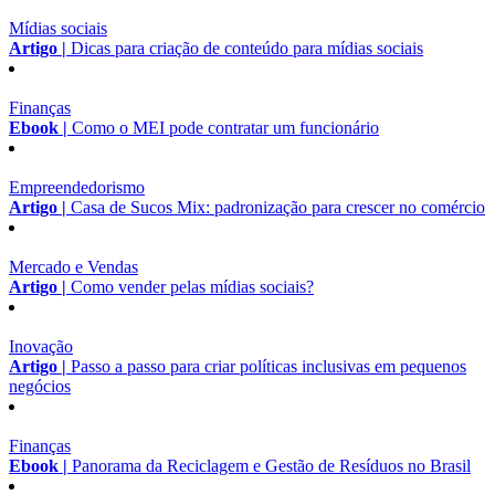
Mídias sociais
Artigo |
Dicas para criação de conteúdo para mídias sociais
Finanças
Ebook |
Como o MEI pode contratar um funcionário
Empreendedorismo
Artigo |
Casa de Sucos Mix: padronização para crescer no comércio
Mercado e Vendas
Artigo |
Como vender pelas mídias sociais?
Inovação
Artigo |
Passo a passo para criar políticas inclusivas em pequenos
negócios
Finanças
Ebook |
Panorama da Reciclagem e Gestão de Resíduos no Brasil