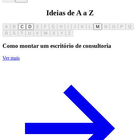
Ideias de A a Z
A
B
C
D
E
F
G
H
I
J
K
L
M
N
O
P
Q
R
S
T
U
V
W
X
Y
Z
Como montar um escritório de consultoria
Ver mais