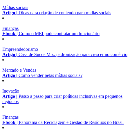
Mídias sociais
Artigo |
Dicas para criação de conteúdo para mídias sociais
Finanças
Ebook |
Como o MEI pode contratar um funcionário
Empreendedorismo
Artigo |
Casa de Sucos Mix: padronização para crescer no comércio
Mercado e Vendas
Artigo |
Como vender pelas mídias sociais?
Inovação
Artigo |
Passo a passo para criar políticas inclusivas em pequenos
negócios
Finanças
Ebook |
Panorama da Reciclagem e Gestão de Resíduos no Brasil